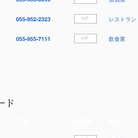
055-952-2323
レストラン
HP
055-955-7111
飲食業
HP
ード
TEL
店舗HP
備考
TEL
店舗HP
備考