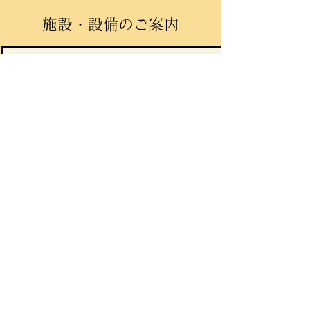
​施設・設備のご案内
​旧事務所です。マイロード駐車場、さん
３Ｆ
さんホール、大手町商店街についてのお
問い合わせなどは、隣の日専連ソニック
ビル2階の事務所にて受付いたします。お
気軽にお越しください。​
ラブライブのバッチ販売も日専連ソニッ
クにて販売中です。
２９坪 コミュニティホールは最大で約
２Ｆ
６０人収容出来ます。