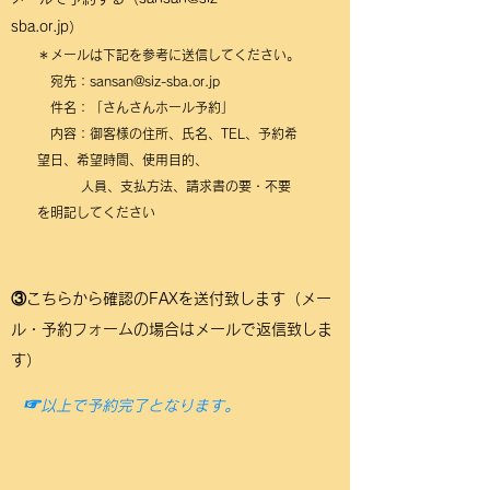
sba.or.jp
）
＊メールは下記を参考に送信してください。
宛先：
sansan@siz-sba.or.jp
件名：「さんさんホール予約」
内容：御客様の住所、氏名、TEL、予約希
望日、
希望時間、使用目的、
人員、支払方法、
請求書の要・不要
を明記してください
③こちらから確認のFAXを送付致します（メー
ル・予約フォームの場合はメールで返信致しま
す）
☞
以上で予約完了となります。