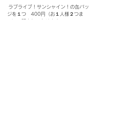
ラブライブ！サンシャイン！の缶バッ
ジを１つ 400
円（お１人様２つま
で）で販売しております。
​事務所までお越しください。​